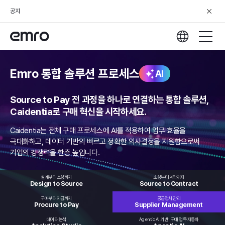
공지
Emro 통합 솔루션 프로세스
AI
Source to Pay 전 과정을 하나로 연결하는 통합 솔루션,
Caidentia로 구매 혁신을 시작하세요.
Caidentia는 전체 구매 프로세스에 AI를 적용하여 업무 효율을
극대화하고,
데이터 기반의 빠르고 정확한 의사결정을 지원함으로써
기업의 경쟁력을 한층 높입니다.
설계부터 소싱까지
소싱부터 계약까지
Design to
Source
Source to
Contract
구매부터 지급까지
공급업체 관리
Procure
to Pay
Supplier
Management
데이터 분석
Agentic AI 기반
구매 업무 자동화