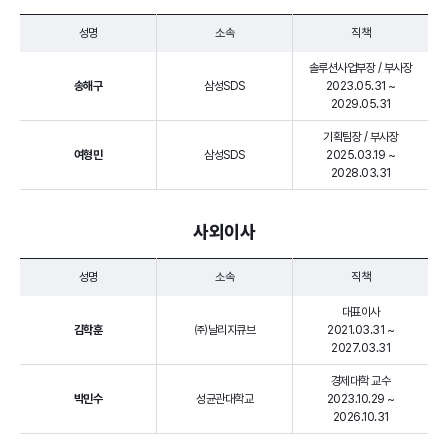
성명
소속
직책
솔루션사업부장 / 부사장
송해구
삼성SDS
2023.05.31 ~
2029.05.31
기획팀장 / 부사장
여형민
삼성SDS
2025.03.19 ~
2028.03.31
사외이사
성명
소속
직책
대표이사
김학훈
㈜날리지큐브
2021.03.31 ~
2027.03.31
경제대학 교수
박민수
성균관대학교
2023.10.29 ~
2026.10.31