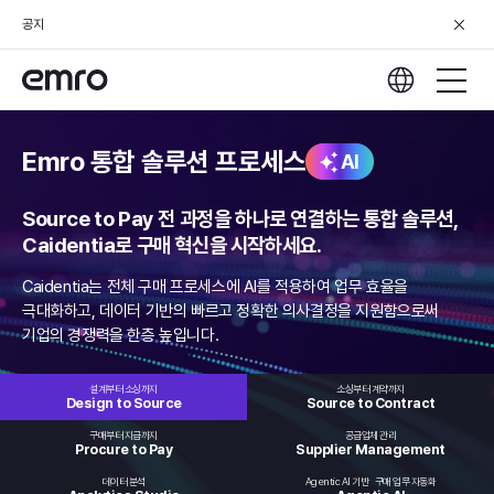
공지
Emro 통합 솔루션 프로세스
AI
Source to Pay 전 과정을 하나로 연결하는 통합 솔루션,
Caidentia로 구매 혁신을 시작하세요.
Caidentia는 전체 구매 프로세스에 AI를 적용하여 업무 효율을
극대화하고,
데이터 기반의 빠르고 정확한 의사결정을 지원함으로써
기업의 경쟁력을 한층 높입니다.
설계부터 소싱까지
소싱부터 계약까지
Design to
Source
Source to
Contract
구매부터 지급까지
공급업체 관리
Procure
to Pay
Supplier
Management
데이터 분석
Agentic AI 기반
구매 업무 자동화