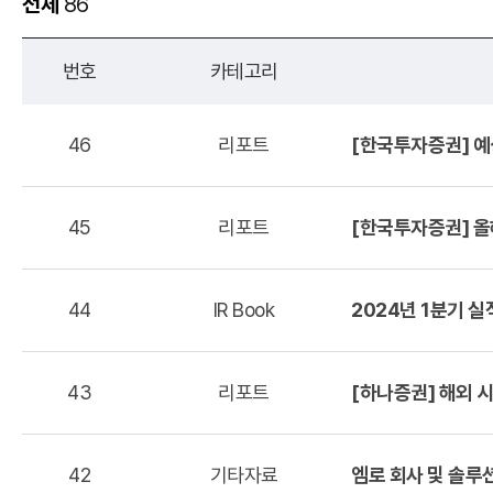
전체
86
번호
카테고리
46
리포트
[한국투자증권] 예상
45
리포트
[한국투자증권] 올
44
IR Book
2024년 1분기 실
43
리포트
[하나증권] 해외 시장
42
기타자료
엠로 회사 및 솔루션